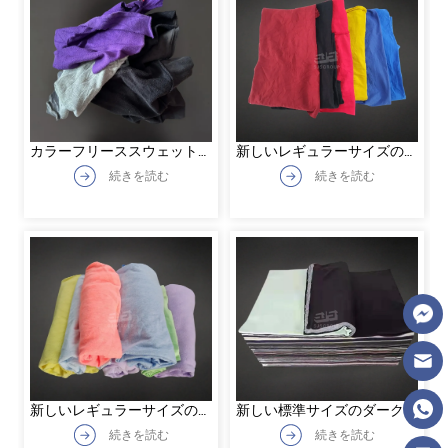
カラーフリーススウェットシ
新しいレギュラーサイズの暗
ャツラグ
い色の工業用ラグ
続きを読む
続きを読む
新しいレギュラーサイズの明
新しい標準サイズのダークカ
るい色の工業用ラグ
ラーのコットンラグ
続きを読む
続きを読む