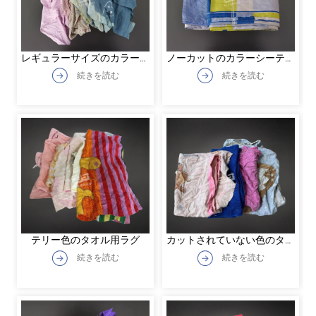
レギュラーサイズのカラーシ
ノーカットのカラーシーティ
ーティングラグ
ングラグ
続きを読む
続きを読む
テリー色のタオル用ラグ
カットされていない色のタオ
ルラグ
続きを読む
続きを読む