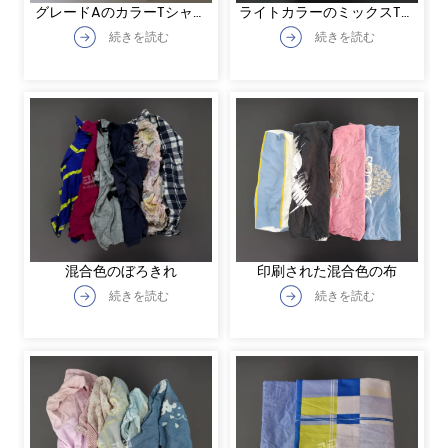
グレードAのカラーTシャツ
ライトカラーのミックスTシ
用のラグ
ャツのラグ
続きを読む
続きを読む
混合色のぼろきれ
印刷された混合色の布
続きを読む
続きを読む