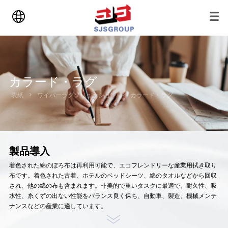
カラード・ラグ
表紙
>
ワイパーラグソリューション
>
カラード・ラグ
製品導入
着色された綿のぼろ布は再利用可能で、エコフレンドリーな産業用拭き取り
布です。着色された古着、ホテルのベッドシーツ、綿のタオルなどから回収
され、他の綿の布も含まれます。非美的で重いタスクに最適で、耐久性、吸
水性、糸くずの出ない性能をバランス良く保ち、自動車、製造、機械メンテ
ナンスなどの産業に適しています。