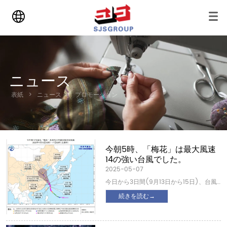
ニュース
表紙
>
ニュース
>
プロモーション
今朝5時、「梅花」は最大風速
14の強い台風でした。
2025-05-07
今日から3日間(9月13日から15日)、台風
「梅花」が接近し続ける中、東中国沿岸
続きを読む→
では風と雨が徐々に上昇しています。浙
江、上海、江蘇、山東などが主要な影響
地域となり、現地の累積降雨量は400