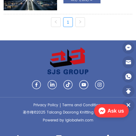
1924年に2回オリンピックを開催しまし
の最後のワールドカップの試合であると
た。1世紀の待ち時間の後、このロマンチ
再び言いました。「前に言ったよう
ックな街は再びオリンピックを迎えてい
に」。アルゼンチン...
ます。聖火ランナーの足跡に従って、パ
1
リの通りや歴史的な場所が1つずつ表示さ
れています。。。 アウステルリッツ橋が
出航し、街の文化的な自信を示していま
す。 オーステルリッツ橋は、アスリート
パレードの出発点です。橋の両側には、
劇場に金色の壁画が飾られています。ウ
ォーターミストが点灯し、クルーズ船が
出航します...
Privacy Policy
Terms and Conditions
Ask us
著作権©2025 Taicang Daorong Knitting Co.、Ltd。
Powered by iglobalwin.com