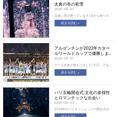
mmを超える可能性があります。上記の
太倉の冬の初雪
地域は台風の傾向に注意を払う必要があ
2025-05-07
ります。気温に関しては、南部の多くの
太倉に雪が降っています!北から南への強
地域はまだ「暑い」状態が続きます。特
い冷気の影響を受けて、30、太倉近くの
に、中国南部の高温は「パンチイン」を
続きを読む→
上海嘉定などの地域に雪片が漂っていま
続けます。福州やその他の地域は高温日
す。気象庁によると、今日の上海は気温
数の新記録を樹立する可能性がありま
が低く、風が強く、一日中わずか4ー6°C
す。地元のパートナーは熱中症予防に注
で、体は曇って寒く感じます。気象庁
意を払う必要があります。...
は、現在の冷却ラウンドが12月3日に終了
アルゼンチンが2022年カター
し、その後気温が上昇すると予想してい
ルワールドカップで優勝しまし
ますが、これ以上2つの言葉はありませ
た
2025-05-07
ん。まだ冬ではありませんが、ユタ州の
ゲーム全体が終わりました!今日、アルゼ
高齢者や子供たちは暖かい対策を取るた
ンチンは3つ星の栄光を達成し、ワールド
めに良い仕事をする必要があります。旅
続きを読む→
カップで3回目の優勝を果たしまし
行時の安全、道路の数百万、安全第一に
た!2022カタールワールドカップ最優秀選
注意してください。
手:リオネルメッシ!当然のことながらそう
です! アルゼンチンはPK戦でフランスを破
パリ五輪開会式:文化の多様性
り、ワールドカップを制しました。メッ
とロマンチックな出会い
シは再び最優秀選手賞を受賞しました。
2025-05-07
試合後のインタビューで、メッシは「や
2024年のパリオリンピックの開会式がセ
った!試合を分析したくない、今が祝う時
ーヌ川で始まりました。 パリは1900年と
だ」と語りました。彼はまた、これが彼
続きを読む→