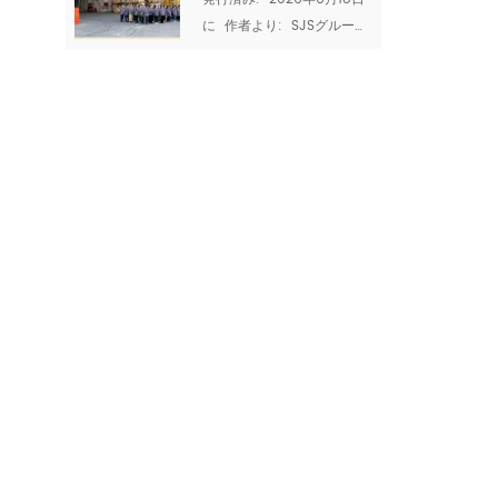
2026:家族、チ
配達できますか? と あなた
に  作者より:  SJSグループ
ームワーク、品
の品質を証明できますか? 
チーム ドラゴンボートフェ
サプライヤーの生産能力と
質の高い職人技
スティバル、または
認証は、どんなセールスプ
の時間
Duanwu Jieは、中国の4つ
レゼンテーションよりも多
の主要な伝統的な祭りの1つ
くのことを教えてくれま
です。 今年、それは落ちる  
す。それらは、工場があな
2026年の6月19日  -2025
たの量を処理し、一貫性を
年の太陰暦の余分なうるう
維持し、国際的なコンプラ
月のため、昨年より約3週間
イアンス基準を満たすこと
遅れています。 。 しかし、
ができるかどうかを明らか
それがいつ到着しても、祭
にします。 SJS GRO UPで
りの精神は変わりません。
は、透明性を信じていま...
伝統を尊重し、家族と一緒
に祝い、私たちを結びつけ
る価値観を反省する時間で
す。 SJS GRO UPでは、ド
ラゴンボートフェスティバ
ルと私...