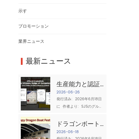
示す
プロモーション
業界ニュース
▎
最新ニュース
生産能力と認証:
信頼できる綿布
2026-06-26
発行済み:  2026年6月18日
サプライヤーと
に  作者より:  SJSのグルー
は何か
プの質のチーム ソーシング
時  コットンぼろ 産業クリ
ドラゴンボート
ーニングにとって、2つの質
フェスティバル
2026-06-18
問が最も重要です:  十分に
発行済み:  2026年6月18日