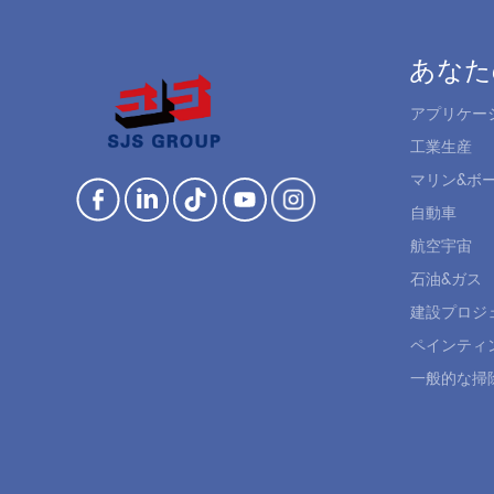
あなた
アプリケー
工業生産
マリン&ボ
自動車
航空宇宙
石油&ガス
建設プロジ
ペインティ
一般的な掃