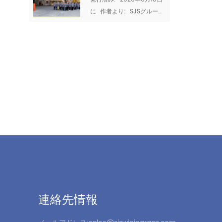
2026:家族、チ
配達できますか? と あなた
に  作者より:  SJSグループ
ームワーク、品
の品質を証明できますか? 
チーム ドラゴンボートフェ
サプライヤーの生産能力と
質の高い職人技
スティバル、または
認証は、どんなセールスプ
の時間
Duanwu Jieは、中国の4つ
レゼンテーションよりも多
の主要な伝統的な祭りの1つ
くのことを教えてくれま
です。 今年、それは落ちる  
す。それらは、工場があな
2026年の6月19日  -2025
たの量を処理し、一貫性を
年の太陰暦の余分なうるう
維持し、国際的なコンプラ
月のため、昨年より約3週間
イアンス基準を満たすこと
遅れています。 。 しかし、
ができるかどうかを明らか
それがいつ到着しても、祭
にします。 SJS GRO UPで
りの精神は変わりません。
は、透明性を信じていま...
伝統を尊重し、家族と一緒
に祝い、私たちを結びつけ
る価値観を反省する時間で
す。 SJS GRO UPでは、ド
連絡先情報
ラゴンボートフェスティバ
ルと私...