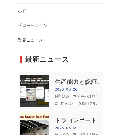
示す
プロモーション
業界ニュース
▎
最新ニュース
生産能力と認証:
信頼できる綿布
2026-06-26
発行済み:  2026年6月18日
サプライヤーと
に  作者より:  SJSのグルー
は何か
プの質のチーム ソーシング
時  コットンぼろ 産業クリ
ドラゴンボート
ーニングにとって、2つの質
フェスティバル
2026-06-18
問が最も重要です:  十分に
発行済み:  2026年6月18日