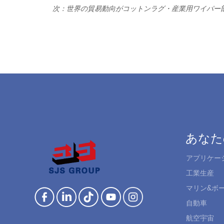
次：
世界の貿易動向がコットンラグ・産業用ワイパー
あなた
アプリケー
工業生産
マリン&ボ
自動車
航空宇宙