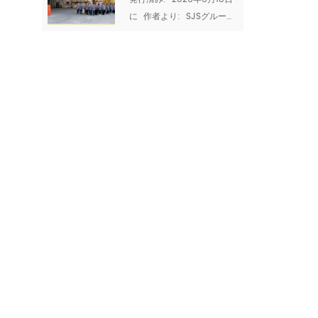
2026:家族、チ
配達できますか? と あなた
に  作者より:  SJSグループ
ームワーク、品
の品質を証明できますか? 
チーム ドラゴンボートフェ
サプライヤーの生産能力と
質の高い職人技
スティバル、または
認証は、どんなセールスプ
の時間
Duanwu Jieは、中国の4つ
レゼンテーションよりも多
の主要な伝統的な祭りの1つ
くのことを教えてくれま
です。 今年、それは落ちる  
す。それらは、工場があな
2026年の6月19日  -2025
たの量を処理し、一貫性を
年の太陰暦の余分なうるう
維持し、国際的なコンプラ
月のため、昨年より約3週間
イアンス基準を満たすこと
遅れています。 。 しかし、
ができるかどうかを明らか
それがいつ到着しても、祭
にします。 SJS GRO UPで
りの精神は変わりません。
は、透明性を信じていま...
伝統を尊重し、家族と一緒
に祝い、私たちを結びつけ
る価値観を反省する時間で
す。 SJS GRO UPでは、ド
ラゴンボートフェスティバ
ルと私...