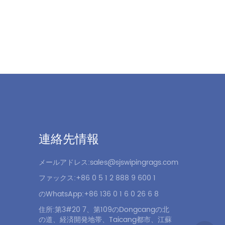
連絡先情報
メールアドレス:sales@sjswipingrags.com
ファックス:+86 0 5 1 2 888 9 600 1
のWhatsApp:+86 136 0 1 6 0 26 6 8
住所:第3#20 7、第109のDongcangの北
の道、経済開発地帯、Taicang都市、江蘇