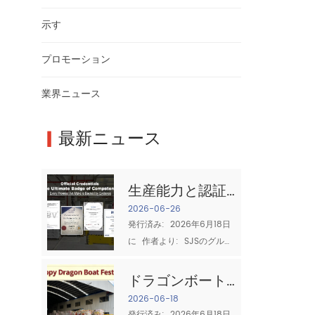
示す
プロモーション
業界ニュース
▎
最新ニュース
生産能力と認証:
信頼できる綿布
2026-06-26
発行済み:  2026年6月18日
サプライヤーと
に  作者より:  SJSのグルー
は何か
プの質のチーム ソーシング
時  コットンぼろ 産業クリ
ドラゴンボート
ーニングにとって、2つの質
フェスティバル
2026-06-18
問が最も重要です:  十分に
発行済み:  2026年6月18日