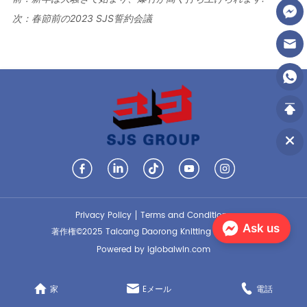
次：
春節前の2023 SJS誓約会議
Privacy Policy
Terms and Conditions
Ask us
著作権©2025 Taicang Daorong Knitting Co.、Ltd。
Powered by iglobalwin.com
家
Eメール
電話