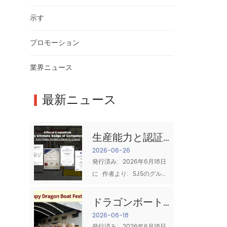
示す
プロモーション
業界ニュース
▎
最新ニュース
生産能力と認証:
信頼できる綿布
2026-06-26
発行済み:  2026年6月18日
サプライヤーと
に  作者より:  SJSのグルー
は何か
プの質のチーム ソーシング
時  コットンぼろ 産業クリ
ドラゴンボート
ーニングにとって、2つの質
フェスティバル
2026-06-18
問が最も重要です:  十分に
発行済み:  2026年6月18日