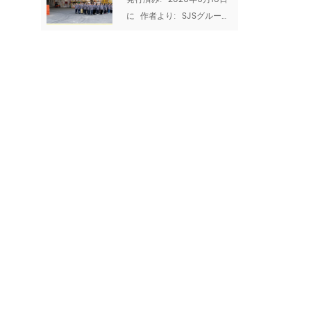
2026:家族、チ
配達できますか? と あなた
に  作者より:  SJSグループ
ームワーク、品
の品質を証明できますか? 
チーム ドラゴンボートフェ
サプライヤーの生産能力と
質の高い職人技
スティバル、または
認証は、どんなセールスプ
の時間
Duanwu Jieは、中国の4つ
レゼンテーションよりも多
の主要な伝統的な祭りの1つ
くのことを教えてくれま
です。 今年、それは落ちる  
す。それらは、工場があな
2026年の6月19日  -2025
たの量を処理し、一貫性を
年の太陰暦の余分なうるう
維持し、国際的なコンプラ
月のため、昨年より約3週間
イアンス基準を満たすこと
遅れています。 。 しかし、
ができるかどうかを明らか
それがいつ到着しても、祭
にします。 SJS GRO UPで
りの精神は変わりません。
は、透明性を信じていま...
伝統を尊重し、家族と一緒
に祝い、私たちを結びつけ
る価値観を反省する時間で
す。 SJS GRO UPでは、ド
ラゴンボートフェスティバ
ルと私...